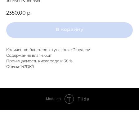
Johnson & Johnson
2350,00
р.
В корзину
Количество блистеров в упаковке: 2 недели
Содержание влаги: 6шт
Проницаемость кислородом: 38 %
Объем: 147DK/t
Tilda
Made on